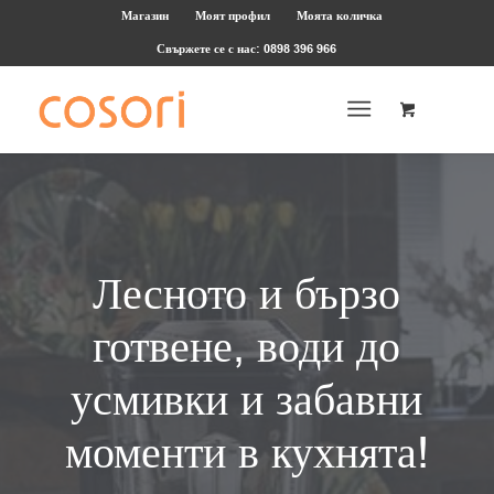
Магазин
Моят профил
Моята количка
Свържете се с нас: 0898 396 966
Лесното и бързо
готвене, води до
усмивки и забавни
моменти в кухнята!