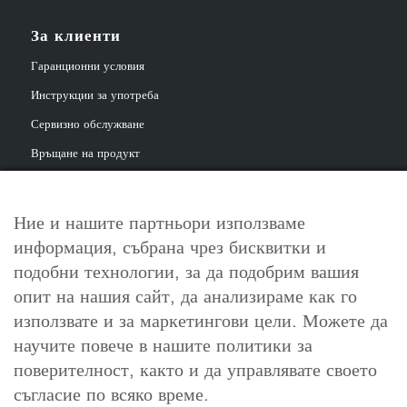
За клиенти
Гаранционни условия
Инструкции за употреба
Сервизно обслужване
Връщане на продукт
Ние и нашите партньори използваме
информация, събрана чрез бисквитки и
За контакт
подобни технологии, за да подобрим вашия
info@cosori.bg
опит на нашия сайт, да анализираме как го
използвате и за маркетингови цели. Можете да
0898 396 966
научите повече в нашите политики за
поверителност, както и да управлявате своето
съгласие по всяко време.
Работно време