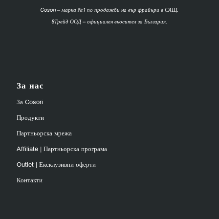
Cosori – марка №1 по продажби на еър фрайъри в САЩ.
8Трейд ООД – официален вносител за България.
За нас
За Cosori
Продукти
Партньорска мрежа
Affiliate | Партньорска програма
Outlet | Ексклузивни оферти
Контакти