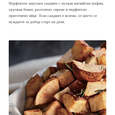
Перфектен закускен сандвич с пухкав английски мъфин,
хрупкав бекон, разтопено сирене и перфектно
приготвено яйце. Този сандвич е всичко, от което се
нуждаете за добър старт на деня.