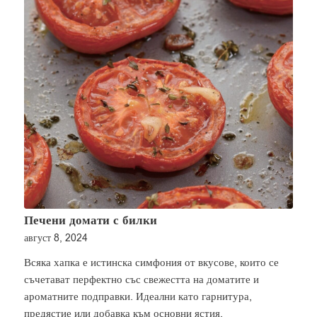
Печени домати с билки
август 8, 2024
Всяка хапка е истинска симфония от вкусове, които се
съчетават перфектно със свежестта на доматите и
ароматните подправки. Идеални като гарнитура,
предястие или добавка към основни ястия.