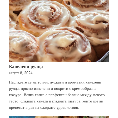
Канелени рулца
август 8, 2024
Насладете се на топли, пухкави и ароматни канелени
рулца, прясно изпечени и покрити с кремообразна
глазура. Всяка хапка е перфектен баланс между мекото
тесто, сладката канела и гладката глазура, които ще ви
пренесат в рая на сладките удоволствия.