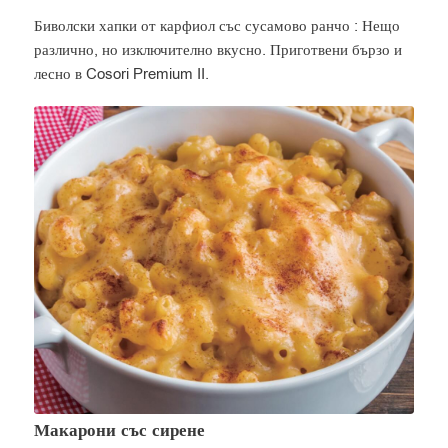
Биволски хапки от карфиол със сусамово ранчо : Нещо
различно, но изключително вкусно. Приготвени бързо и
лесно в Cosori Premium II.
Макарони със сирене