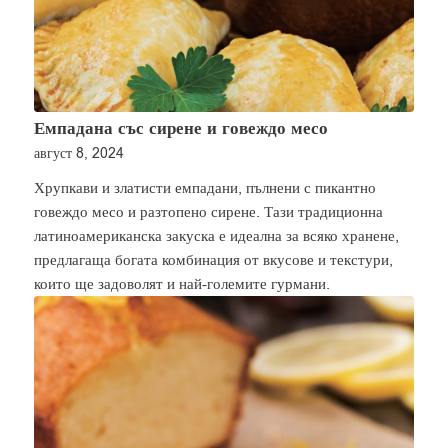
Емпадана със сирене и говеждо месо
август 8, 2024
Хрупкави и златисти емпадани, пълнени с пикантно
говеждо месо и разтопено сирене. Тази традиционна
латиноамериканска закуска е идеална за всяко хранене,
предлагаща богата комбинация от вкусове и текстури,
които ще задоволят и най-големите гурмани.