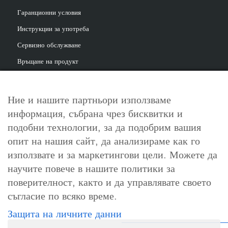
Гаранционни условия
Инструкции за употреба
Сервизно обслужване
Връщане на продукт
Ние и нашите партньори използваме
информация, събрана чрез бисквитки и
За контакт
подобни технологии, за да подобрим вашия
info@cosori.bg
опит на нашия сайт, да анализираме как го
използвате и за маркетингови цели. Можете да
0898 396 966
научите повече в нашите политики за
поверителност, както и да управлявате своето
съгласие по всяко време.
Работно време
Защита на личните данни
Понеделник-петък: 10:00-18:00ч.