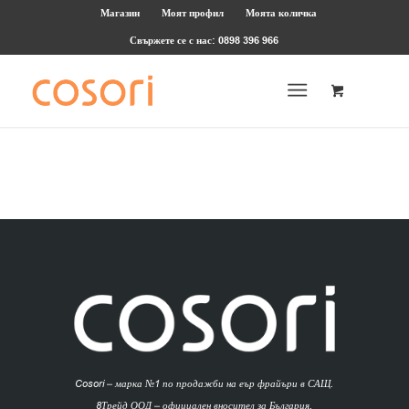
Магазин
Моят профил
Моята количка
Свържете се с нас: 0898 396 966
Cosori – марка №1 по продажби на еър фрайъри в САЩ.
8Трейд ООД – официален вносител за България.