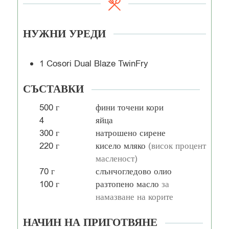
НУЖНИ УРЕДИ
1 Cosori Dual Blaze TwinFry
СЪСТАВКИ
500
г
фини точени кори
4
яйца
300
г
натрошено сирене
220
г
кисело мляко
(висок процент
масленост)
70
г
слънчогледово олио
100
г
разтопено масло
за
намазване на корите
НАЧИН НА ПРИГОТВЯНЕ