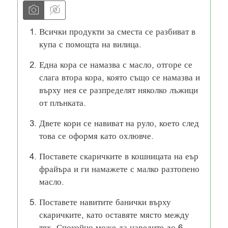
Всички продукти за сместа се разбиват в
купа с помощта на вилица.
Една кора се намазва с масло, отгоре се
слага втора кора, която също се намазва и
върху нея се разпределят няколко лъжици
от плънката.
Двете кори се навиват на руло, което след
това се оформя като охлювче.
Поставете скаричките в кошницата на еър
фрайъра и ги намажете с малко разтопено
масло.
Поставете навитите банички върху
скаричките, като оставяте място между
тях. Спокойно може да наредите до 6