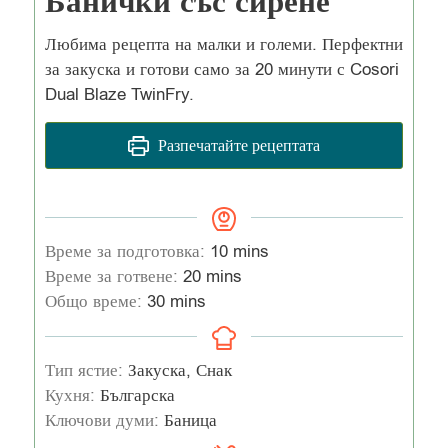
Банички със сирене
Любима рецепта на малки и големи. Перфектни
за закуска и готови само за 20 минути с Cosori
Dual Blaze TwinFry.
Разпечатайте рецептата
Време за подготовка:
10
mins
Време за готвене:
20
mins
Общо време:
30
mins
Тип ястие:
Закуска, Снак
Кухня:
Българска
Ключови думи:
Баница