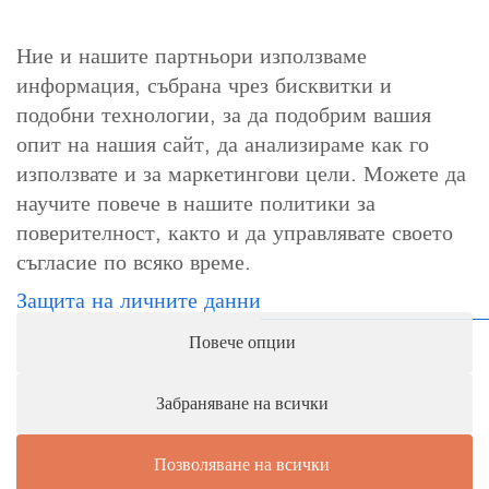
Ние и нашите партньори използваме
информация, събрана чрез бисквитки и
За контакт
подобни технологии, за да подобрим вашия
info@cosori.bg
опит на нашия сайт, да анализираме как го
използвате и за маркетингови цели. Можете да
0898 396 966
научите повече в нашите политики за
поверителност, както и да управлявате своето
съгласие по всяко време.
Работно време
Защита на личните данни
Понеделник-петък: 10:00-18:00ч.
Повече опции
Събота, неделя и официални празници: почивни дни
Забраняване на всички
Позволяване на всички
1
Как можем да ви бъдем полезни?
© Copyright - 8Trade LTD