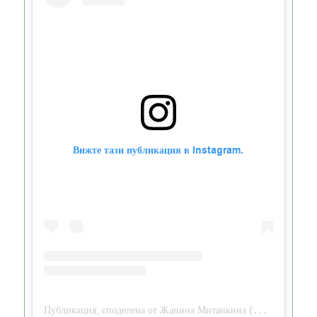
Вижте тази публикация в Instagram.
Публикация, споделена от Жанина Митанкина (@baking.for.seven)