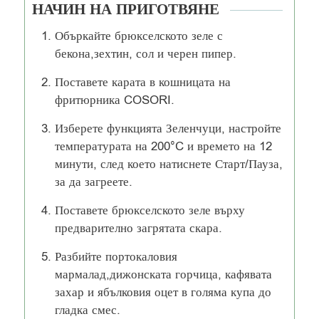
НАЧИН НА ПРИГОТВЯНЕ
Объркайте брюкселското зеле с
бекона,зехтин, сол и черен пипер.
Поставете карата в кошницата на
фритюрника COSORI.
Изберете функцията Зеленчуци, настройте
температурата на 200°C и времето на 12
минути, след което натиснете Старт/Пауза,
за да загреете.
Поставете брюкселското зеле върху
предварително загрятата скара.
Разбийте портокаловия
мармалад,дижонската горчица, кафявата
захар и ябълковия оцет в голяма купа до
гладка смес.