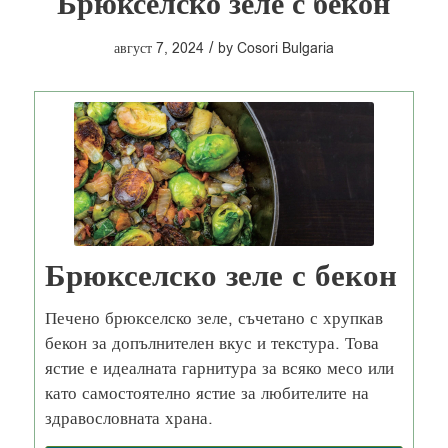
Брюкселско зеле с бекон
/
август 7, 2024
by
Cosori Bulgaria
Брюкселско зеле с бекон
Печено брюкселско зеле, съчетано с хрупкав
бекон за допълнителен вкус и текстура. Това
ястие е идеалната гарнитура за всяко месо или
като самостоятелно ястие за любителите на
здравословната храна.