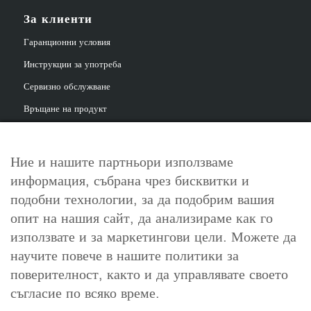
За клиенти
Гаранционни условия
Инструкции за употреба
Сервизно обслужване
Връщане на продукт
Ние и нашите партньори използваме
информация, събрана чрез бисквитки и
За контакт
подобни технологии, за да подобрим вашия
info@cosori.bg
опит на нашия сайт, да анализираме как го
използвате и за маркетингови цели. Можете да
0898 396 966
научите повече в нашите политики за
поверителност, както и да управлявате своето
съгласие по всяко време.
Работно време