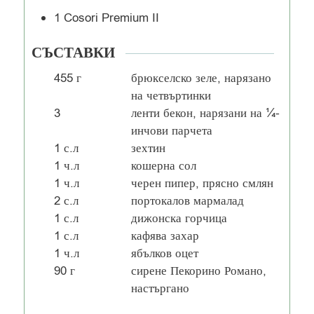
1 Cosori Premium II
СЪСТАВКИ
455
г
брюкселско зеле, нарязано
на четвъртинки
3
ленти бекон, нарязани на ¼-
инчови парчета
1
с.л
зехтин
1
ч.л
кошерна сол
1
ч.л
черен пипер, прясно смлян
2
с.л
портокалов мармалад
1
с.л
дижонска горчица
1
с.л
кафява захар
1
ч.л
ябълков оцет
90
г
сирене Пекорино Романо,
настъргано