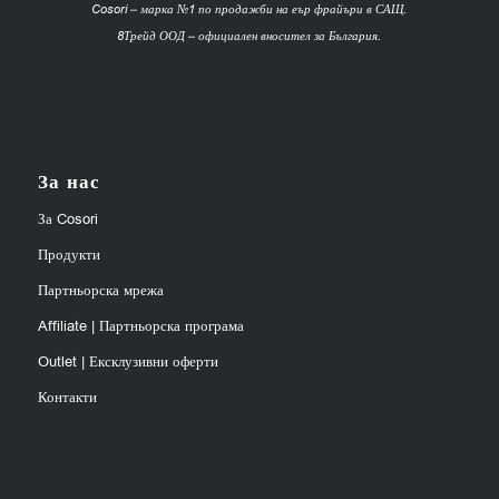
Cosori – марка №1 по продажби на еър фрайъри в САЩ.
8Трейд ООД – официален вносител за България.
За нас
За Cosori
Продукти
Партньорска мрежа
Affiliate | Партньорска програма
Outlet | Ексклузивни оферти
Контакти