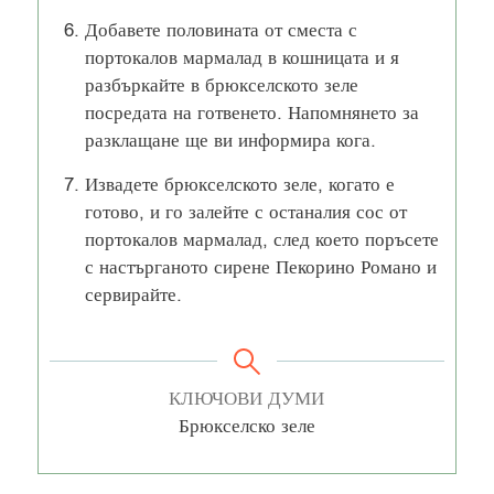
Добавете половината от сместа с
портокалов мармалад в кошницата и я
разбъркайте в брюкселското зеле
посредата на готвенето. Напомнянето за
разклащане ще ви информира кога.
Извадете брюкселското зеле, когато е
готово, и го залейте с останалия сос от
портокалов мармалад, след което поръсете
с настърганото сирене Пекорино Романо и
сервирайте.
КЛЮЧОВИ ДУМИ
Брюкселско зеле