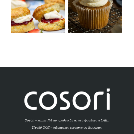
Cosori – марка №1 по продажби на еър фрайъри в САЩ.
8Трейд ООД – официален вносител за България.