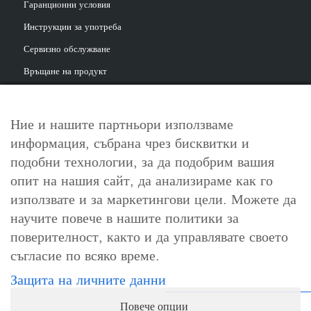
Гаранционни условия
Инструкции за употреба
Сервизно обслужване
Връщане на продукт
Ние и нашите партньори използваме
информация, събрана чрез бисквитки и
За контакт
подобни технологии, за да подобрим вашия
info@cosori.bg
опит на нашия сайт, да анализираме как го
използвате и за маркетингови цели. Можете да
0898 396 966
научите повече в нашите политики за
поверителност, както и да управлявате своето
съгласие по всяко време.
Работно време
Защита на личните данни
Понеделник-петък: 10:00-18:00ч.
Повече опции
Събота, неделя и официални празници: почивни дни