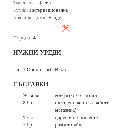
Тип ястие:
Десерт
Кухня:
Интернационална
Ключови думи:
Ягоди
Порции:
4
НУЖНИ УРЕДИ
1 Cosori TurboBlaze
СЪСТАВКИ
½
чаша
конфитюр от ягоди
2
бр
охладени кори за пай(от
магазина)
1
ч.л
царевично нишесте
1
бр
разбито яйце