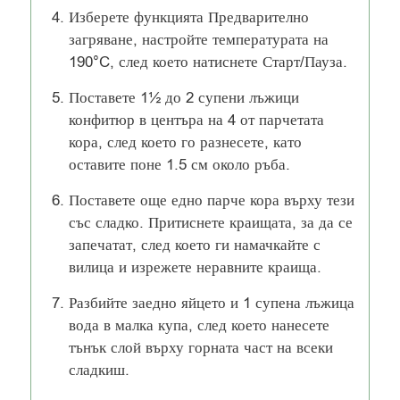
Изберете функцията Предварително
загряване, настройте температурата на
190°C, след което натиснете Старт/Пауза.
Поставете 1½ до 2 супени лъжици
конфитюр в центъра на 4 от парчетата
кора, след което го разнесете, като
оставите поне 1.5 см около ръба.
Поставете още едно парче кора върху тези
със сладко. Притиснете краищата, за да се
запечатат, след което ги намачкайте с
вилица и изрежете неравните краища.
Разбийте заедно яйцето и 1 супена лъжица
вода в малка купа, след което нанесете
тънък слой върху горната част на всеки
сладкиш.