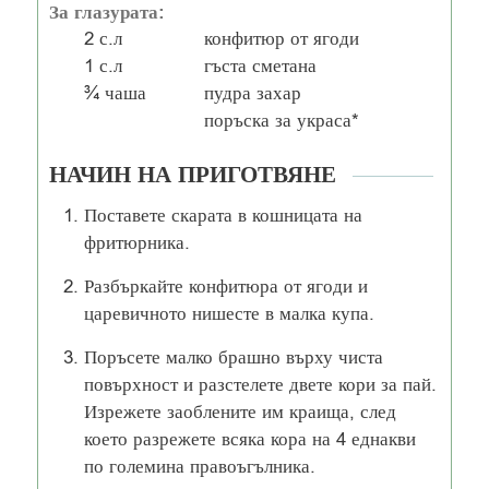
За глазурата:
2
с.л
конфитюр от ягоди
1
с.л
гъста сметана
¾
чаша
пудра захар
поръска за украса*
НАЧИН НА ПРИГОТВЯНЕ
Поставете скарата в кошницата на
фритюрника.
Разбъркайте конфитюра от ягоди и
царевичното нишесте в малка купа.
Поръсете малко брашно върху чиста
повърхност и разстелете двете кори за пай.
Изрежете заоблените им краища, след
което разрежете всяка кора на 4 еднакви
по големина правоъгълника.