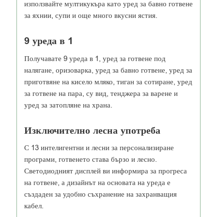
използвайте мултикукъра като уред за бавно готвене
за яхнии, супи и още много вкусни ястия.
9 уреда в 1
Получавате 9 уреда в 1, уред за готвене под
налягане, оризоварка, уред за бавно готвене, уред за
приготвяне на кисело мляко, тиган за сотиране, уред
за готвене на пара, су вид, тенджера за варене и
уред за затопляне на храна.
Изключително лесна употреба
С 13 интелигентни и лесни за персонализиране
програми, готвенето става бързо и лесно.
Светодиодният дисплей ви информира за прогреса
на готвене, а дизайнът на основата на уреда е
създаден за удобно съхранение на захранващия
кабел.