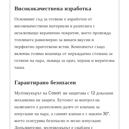
Висококачествена изработка
Основният съд за готвене е изработен от
висококачествени материали и разполага с
незалепващо керамично покритие, което провежда
топлината равномерно за винаги вкусни и
перфектно приготвени ястия. Комплектът също
включва голяма кошница от неръждаема стомана за
готвене на пара, лъжица за ориз, черпак и мерителна
чаша.
Гарантирано безопасен
Мултикукърът на Cosori ви защитава с 12 доказани
механизма на защита. Бутонът за контрол на
налягането е разположен далеч от клапана за
изпускане на пара, а самият клапан е с наклон 30°,
което осигурява безопасно и лесно изпускане.
Допълнително, мултикукърът е снабден с