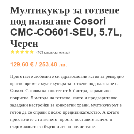
Мултикукър за готвене
под налягане Cosori
CMC-CO601-SEU, 5.7L,
Черен
(
163
клиентски отзива)
Оценен
129.60
€
/ 253.48 лв.
4.93
от 5,
базирано
Пригответе любимите си здравословни ястия за рекордно
на
кратно време с мултикукъра за готвене под налягане на
163
потребителски
Cosori. С голям капацитет от 5.7 литра, керамично
оценки
покритие, 9 метода на готвене, както и предварително
зададени настройки за конкретни храни, мултикукърът е
готов да се справи с всяко предизвикателство. А когато
приключите с готвенето, просто поставете всичко в
съдомиялната за бързо и лесно почистване.