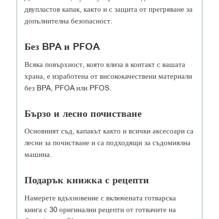
двупластов капак, както и с защита от прегряване за
допълнителна безопасност.
Без BPA и PFOA
Всяка повърхност, която влиза в контакт с вашата
храна, е изработена от висококачествени материали
без BPA, PFOA или PFOS.
Бързо и лесно почистване
Основният съд, капакът както и всички аксесоари са
лесни за почистване и са подходящи за съдомиялна
машина.
Подарък книжка с рецепти
Намерете вдъхновение с включената готварска
книга с 30 оригинални рецепти от готвачите на