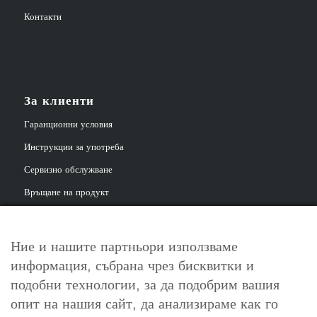
Контакти
За клиенти
Гаранционни условия
Инструкции за употреба
Сервизно обслужване
Връщане на продукт
Ние и нашите партньори използваме
информация, събрана чрез бисквитки и
За контакт
подобни технологии, за да подобрим вашия
info@cosori.bg
опит на нашия сайт, да анализираме как го