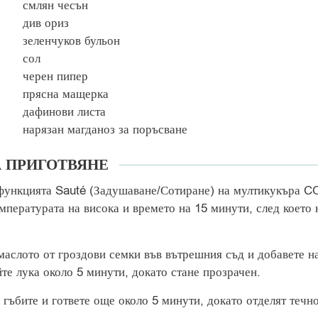
смлян чесън
див ориз
зеленчуков бульон
сол
черен пипер
прясна мащерка
дафинови листа
нарязан магданоз за поръсване
А ПРИГОТВЯНЕ
функцията Sauté (Задушаване/Сотиране) на мултикукъра 
мпературата на висока и времето на 15 минути, след което 
маслото от гроздови семки във вътрешния съд и добавете н
те лука около 5 минути, докато стане прозрачен.
 гъбите и гответе още около 5 минути, докато отделят течно