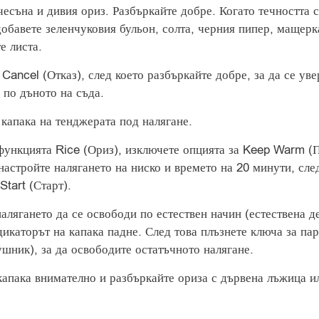
чесъна и дивия ориз. Разбъркайте добре. Когато течността 
добавете зеленчуковия бульон, солта, черния пипер, мащерк
е листа.
Cancel (Отказ), след което разбъркайте добре, за да се ув
 по дъното на съда.
 капака на тенджерата под налягане.
функцията Rice (Ориз), изключете опцията за Keep Warm 
настройте налягането на ниско и времето на 20 минути, сле
Start (Старт).
налягането да се освободи по естествен начин (естествена д
дикаторът на капака падне. След това плъзнете ключа за па
ушник), за да освободите остатъчното налягане.
капака внимателно и разбъркайте ориза с дървена лъжица и