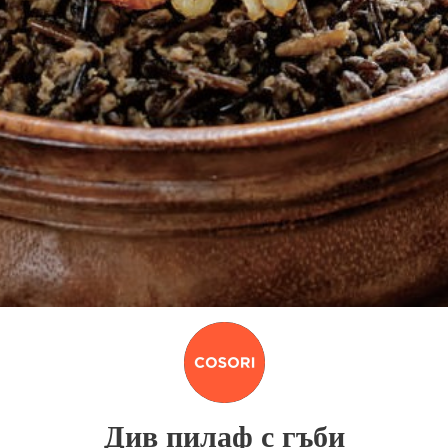
Див пилаф с гъби