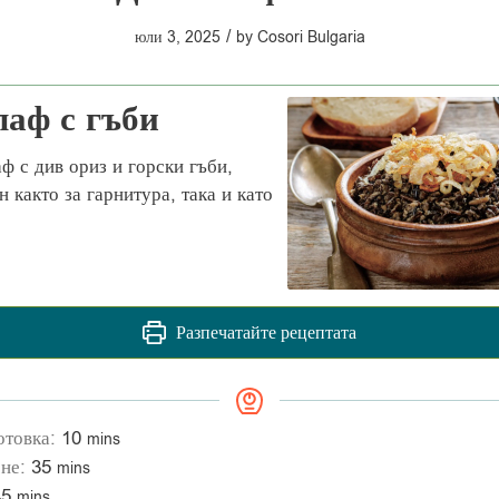
/
юли 3, 2025
by
Cosori Bulgaria
лаф с гъби
ф с див ориз и горски гъби,
н както за гарнитура, така и като
.
Разпечатайте рецептата
отовка:
10
mins
ене:
35
mins
45
mins