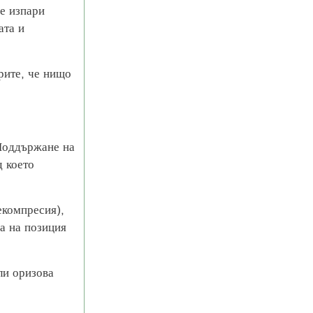
се изпари
ата и
ерите, че нищо
(Поддържане на
д което
екомпресия),
ра на позиция
ли оризова