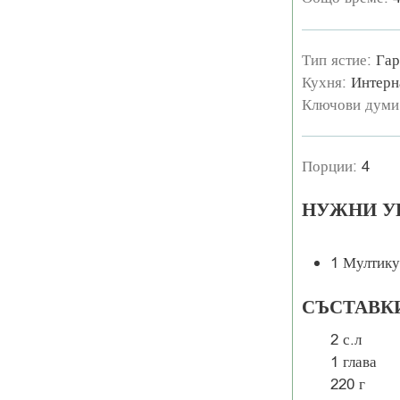
Тип ястие:
Гар
Кухня:
Интерн
Ключови думи
Порции:
4
НУЖНИ У
1 Мултику
СЪСТАВК
2
с.л
1
глава
220
г