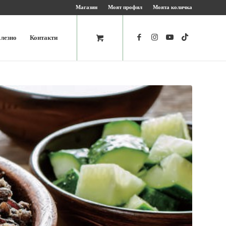
Магазин
Моят профил
Моята количка
лезно
Контакти