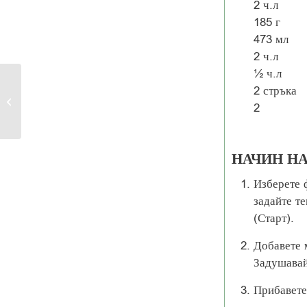
2
ч.л
185
г
473
мл
2
ч.л
½
ч.л
2
стръка
Сьомга с лимон и копър
2
НАЧИН Н
Изберете 
задайте те
(Старт).
Добавете 
Задушавай
Прибавете