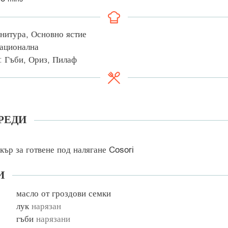
нитура, Основно ястие
ационална
:
Гъби, Ориз, Пилаф
РЕДИ
кър за готвене под налягане Cosori
И
масло от гроздови семки
лук
нарязан
гъби
нарязани