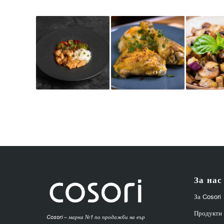
За нас
За Cosori
Продукти
Cosori – марка №1 по продажби на еър