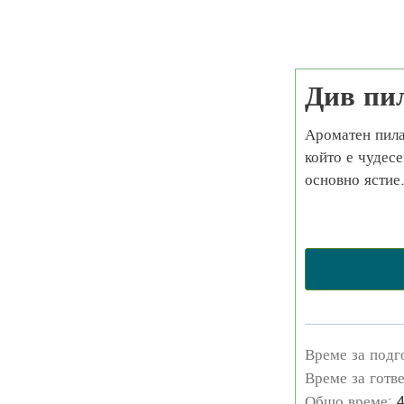
Див пи
Ароматен пила
който е чудесе
основно ястие
Време за подг
Време за готв
Общо време: