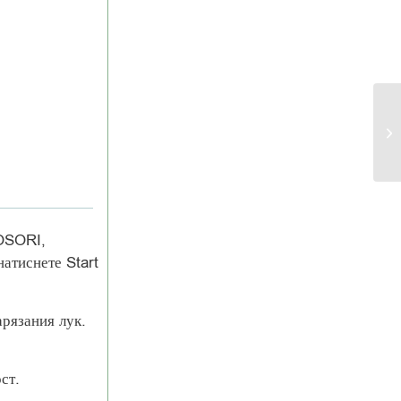
COSORI,
натиснете Start
арязания лук.
ст.