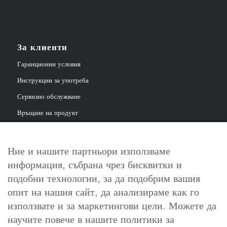
За клиенти
Гаранционни условия
Инструкции за употреба
Сервизно обслужване
Връщане на продукт
Ние и нашите партньори използваме
информация, събрана чрез бисквитки и
За контакт
подобни технологии, за да подобрим вашия
info@cosori.bg
опит на нашия сайт, да анализираме как го
използвате и за маркетингови цели. Можете да
0898 396 966
научите повече в нашите политики за