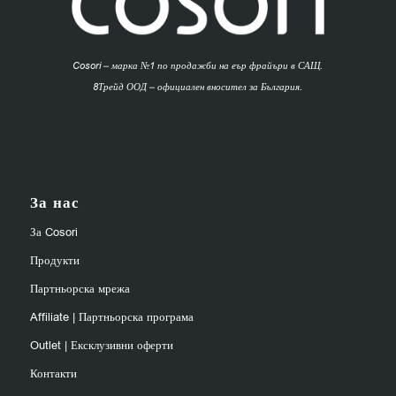
Cosori – марка №1 по продажби на еър фрайъри в САЩ.
8Трейд ООД – официален вносител за България.
За нас
За Cosori
Продукти
Партньорска мрежа
Affiliate | Партньорска програма
Outlet | Ексклузивни оферти
Контакти