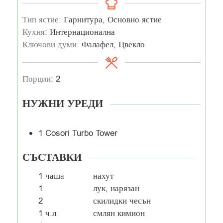
Тип ястие:
Гарнитура, Основно ястие
Кухня:
Интернационална
Ключови думи:
Фалафел, Цвекло
Порции:
2
НУЖНИ УРЕДИ
1 Cosori Turbo Tower
СЪСТАВКИ
1
чаша
нахут
1
лук, нарязан
2
скилидки чесън
1
ч.л
смлян кимион