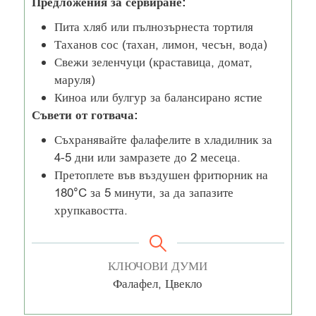
Предложения за сервиране:
Пита хляб или пълнозърнеста тортиля
Таханов сос (тахан, лимон, чесън, вода)
Свежи зеленчуци (краставица, домат,
маруля)
Киноа или булгур за балансирано ястие
Съвети от готвача:
Съхранявайте фалафелите в хладилник за
4-5 дни или замразете до 2 месеца.
Претоплете във въздушен фритюрник на
180°C за 5 минути, за да запазите
хрупкавостта.
КЛЮЧОВИ ДУМИ
Фалафел, Цвекло