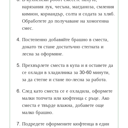
нарязания лук, чесъна, магданоза, смления
кимион, кориандър, солта и содата за хляб.
Обработете до получаване на хомогенна
смес.
Постепенно добавяйте брашно в сместа,
докато тя стане достатъчно стегната и
лесна за оформяне.
Прехвърлете сместа в купа и я оставете да
се охлади в хладилника за 30-60 минути,
за да стегне и стане по-лесна за работа.
След като сместа се е охладила, оформете
малки топчета или кюфтенца с ръце. Ако
сместа е твърде влажна, добавете още
малко брашно.
Подредете оформените кюфтенца в един