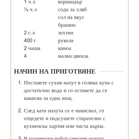
1
ч.л
кориандър
½
ч.л
сода за хляб
сол на вкус
брашно
2
с.л
зехтин
400
г
рукола
2
чаши
киноа
4
малки цвекла
НАЧИН НА ПРИГОТВЯНЕ
Поставете сухия нахут в голяма купа с
достатъчно вода и го оставете да се
накисва за една нощ.
След като нахута се е накиснал, го
отцедете и подсушете старателно с
кухненска хартия или чиста кърпа.
В кухненски робот смесете нахута,