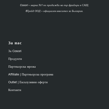
Cosori – марка №1 по продажби на еър фрайъри в САЩ.
8Трейд ООД – официален вносител за България.
За нас
За Cosori
Продукти
Партньорска мрежа
Affiliate | Партньорска програма
Outlet | Ексклузивни оферти
Контакти