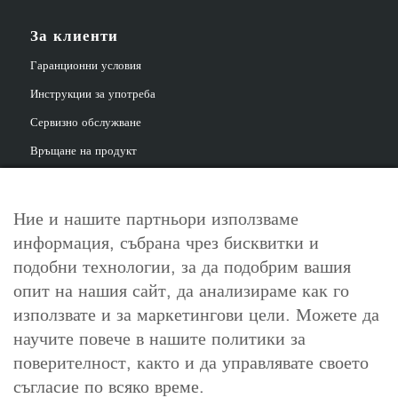
За клиенти
Гаранционни условия
Инструкции за употреба
Сервизно обслужване
Връщане на продукт
Ние и нашите партньори използваме
информация, събрана чрез бисквитки и
За контакт
подобни технологии, за да подобрим вашия
info@cosori.bg
опит на нашия сайт, да анализираме как го
използвате и за маркетингови цели. Можете да
0898 396 966
научите повече в нашите политики за
поверителност, както и да управлявате своето
съгласие по всяко време.
Работно време