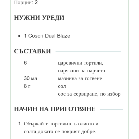
Порции:
2
НУЖНИ УРЕДИ
1 Cosori Dual Blaze
СЪСТАВКИ
6
царевични тортили,
нарязани на парчета
30
мл
мазнина за готвене
8
г
сол
сос за сервиране, по избор
НАЧИН НА ПРИГОТВЯНЕ
Объркайте тортилите в олиото и
солта,докато се покрият добре.