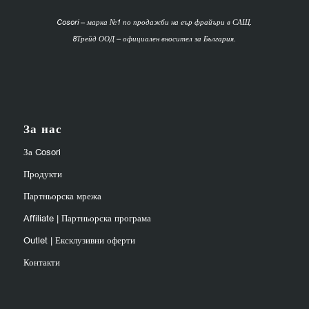
Cosori – марка №1 по продажби на еър фрайъри в САЩ.
8Трейд ООД – официален вносител за България.
За нас
За Cosori
Продукти
Партньорска мрежа
Affiliate | Партньорска програма
Outlet | Ексклузивни оферти
Контакти