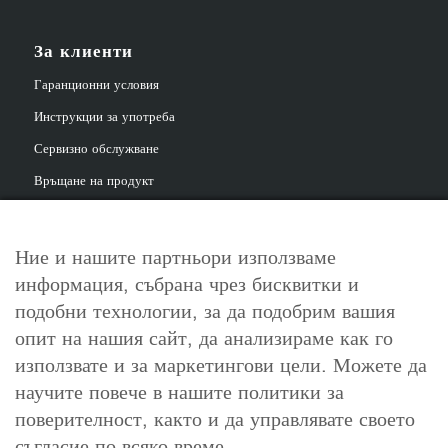
За клиенти
Гаранционни условия
Инструкции за употреба
Сервизно обслужване
Връщане на продукт
Ние и нашите партньори използваме
информация, събрана чрез бисквитки и
За контакт
подобни технологии, за да подобрим вашия
info@cosori.bg
опит на нашия сайт, да анализираме как го
използвате и за маркетингови цели. Можете да
0898 396 966
научите повече в нашите политики за
поверителност, както и да управлявате своето
съгласие по всяко време.