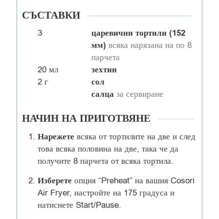
СЪСТАВКИ
царевични тортили (152
3
мм)
всяка нарязана на по 8
парчета
зехтин
20
мл
сол
2
г
салца
за сервиране
НАЧИН НА ПРИГОТВЯНЕ
Нарежете
всяка от тортилите на две и след
това всяка половина на две, така че да
получите 8 парчета от всяка тортила.
Изберете
опция “Preheat” на вашия Cosori
Air Fryer, настройте на 175 градуса и
натиснете Start/Pause.