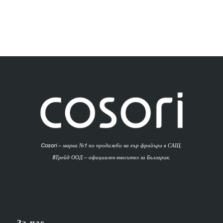
Cosori – марка №1 по продажби на еър фрайъри в САЩ.
8Трейд ООД – официален вносител за България.