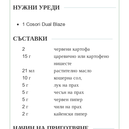
НУЖНИ УРЕДИ
1 Cosori Dual Blaze
СЪСТАВКИ
2
червени картофа
15
г
царевично или картофено
нишесте
21
мл
растително масло
10
г
кошерна сол,
5
г
лук на прах
5
г
чесън на прах
5
г
червен пипер
2
г
чили на прах
2
г
кайенски пипер
НАЧИН НА ПРИГОТВЯНЕ