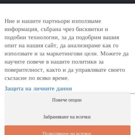
Ние и нашите партньори използваме
информация, събрана чрез бисквитки и
За контакт
подобни технологии, за да подобрим вашия
info@cosori.bg
опит на нашия сайт, да анализираме как го
използвате и за маркетингови цели. Можете да
0898 396 966
научите повече в нашите политики за
поверителност, както и да управлявате своето
съгласие по всяко време.
Работно време
Защита на личните данни
Понеделник-петък: 10:00-18:00ч.
Повече опции
Събота, неделя и официални празници: почивни дни
Забраняване на всички
Позволяване на всички
1