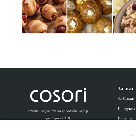
За нас
За Cosori
Продукти
Cosori – марка №1 по продажби на еър
Партньорс
фрайъри в САЩ.
8Трейд ООД – официален вносител за
Affiliate 
България.