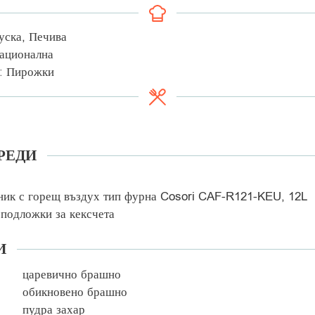
уска, Печива
ационална
:
Пирожки
РЕДИ
ик с горещ въздух тип фурна Cosori CAF-R121-KEU, 12L
 подложки за кексчета
И
царевично брашно
обикновено брашно
пудра захар