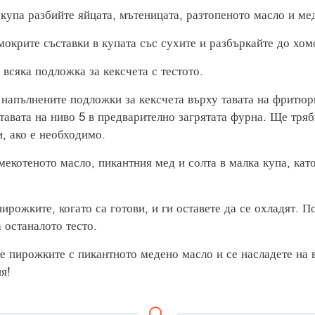
 купа разбийте яйцата, мътеницата, разтопеното масло и ме
мокрите съставки в купата със сухите и разбъркайте до хом
 всяка подложка за кексчета с тестото.
 напълнените подложки за кексчета върху тавата на фритюр
 тавата на ниво 5 в предварително загрятата фурна. Ще тряб
и, ако е необходимо.
мекотеното масло, пикантния мед и солта в малка купа, кат
ирожките, когато са готови, и ги оставете да се охладят. П
 останалото тесто.
е пирожките с пикантното медено масло и се насладете на 
я!