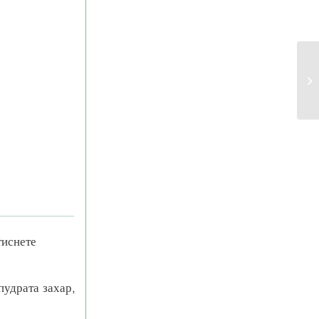
тиснете
пудрата захар,