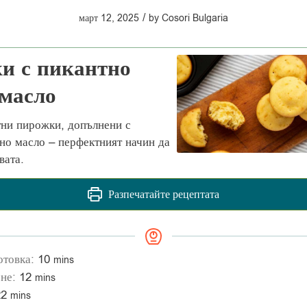
/
март 12, 2025
by
Cosori Bulgaria
и с пикантно
 масло
ни пирожки, допълнени с
но масло – перфектният начин да
вата.
Разпечатайте рецептата
отовка:
10
mins
ене:
12
mins
22
mins