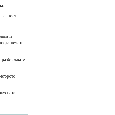
да.
огенност.
ника и
ва да печете
о разбърквате
овторете
вкусната