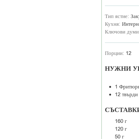
Тип ястие:
Зак
Кухня:
Интерн
Ключови думи
Порции:
12
НУЖНИ У
1 Фритюрн
12 твърди
СЪСТАВК
160
г
120
г
50
г