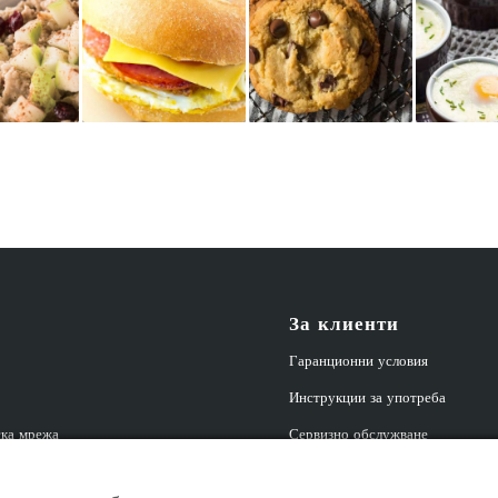
За клиенти
Гаранционни условия
Инструкции за употреба
ка мрежа
Сервизно обслужване
| Партньорска програма
Връщане на продукт