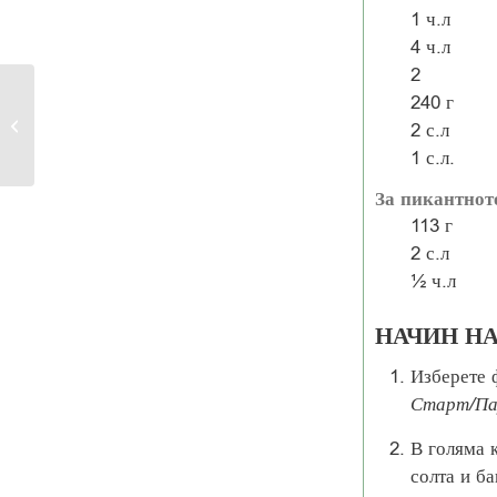
1
ч.л
4
ч.л
2
240
г
Хрупкави сладки
2
с.л
картофи
1
с.л.
За пикантнот
113
г
2
с.л
½
ч.л
НАЧИН Н
Изберете 
Старт/Па
В голяма 
солта и ба