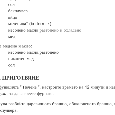
сол
бакплувер
яйца
мътеница* (buttermilk)
несолено масло
разтопено и охладено
мед
о медено масло:
несолено масло,разтопено
пикантен мед
сол
А ПРИГОТВЯНЕ
функцията " Печене ", настройте времето на 12 минути и на
уза
, за да загреете фурната.
купа разбийте царевичното брашно, обикновеното брашно, 
кпулвера.