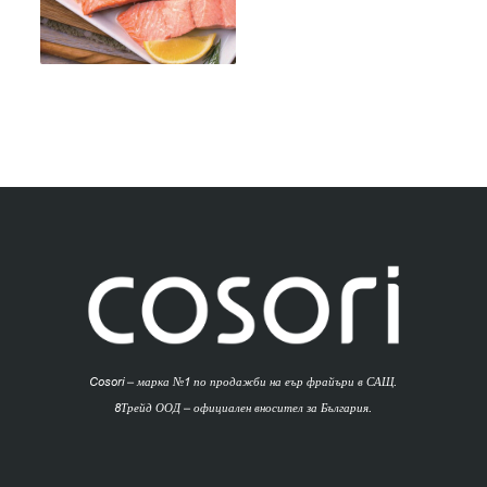
Cosori – марка №1 по продажби на еър фрайъри в САЩ.
8Трейд ООД – официален вносител за България.