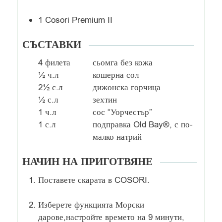
1 Cosori Premium II
СЪСТАВКИ
4
филета
сьомга без кожа
½
ч.л
кошерна сол
2½
с.л
дижонска горчица
½
с.л
зехтин
1
ч.л
сос “Уорчестър”
1
с.л
подправка Old Bay®, с по-
малко натрий
НАЧИН НА ПРИГОТВЯНЕ
Поставете скарата в COSORI.
Изберете функцията Морски
дарове,настройте времето на 9 минути,