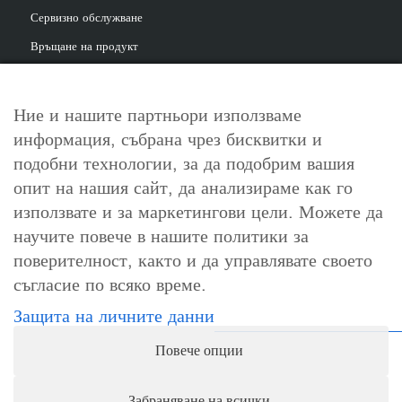
Сервизно обслужване
Връщане на продукт
Ние и нашите партньори използваме
информация, събрана чрез бисквитки и
За контакт
подобни технологии, за да подобрим вашия
info@cosori.bg
опит на нашия сайт, да анализираме как го
използвате и за маркетингови цели. Можете да
0898 396 966
научите повече в нашите политики за
поверителност, както и да управлявате своето
съгласие по всяко време.
Работно време
Защита на личните данни
Понеделник-петък: 10:00-18:00ч.
Повече опции
Събота, неделя и официални празници: почивни дни
Забраняване на всички