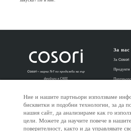
За нас
За Cosori
Продукти
Cosori – марка №1 по продажби на еър
Партньорс
фрайъри в САЩ.
8Трейд ООД – официален вносител за
Affiliate 
България.
Ние и нашите партньори използваме инфо
Outlet | Е
бисквитки и подобни технологии, за да п
Контакти
нашия сайт, да анализираме как го използ
цели. Можете да научите повече в нашит
поверителност, както и да управлявате св