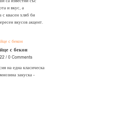
и са известни със
ота и вкус, а
 с квасен хляб би
ересен вкусов акцент.
йце с бекон
022
/
0 Comments
ия на една класическа
мнозина закуска -