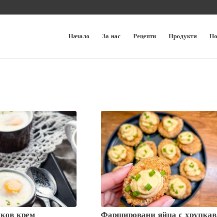
Начало
За нас
Рецепти
Продукти
По
лков крем
Фаршировани яйца с хрупкав