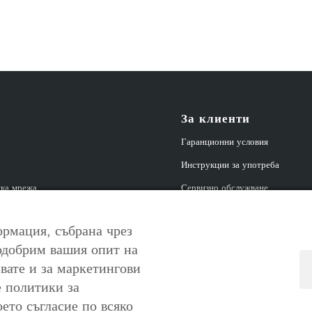
За клиенти
Гаранционни условия
Инструкции за употреба
ка мрежа
Сервизно обслужване
| Партньорска програма
Връщане на продукт
рмация, събрана чрез
ксклузивни оферти
одобрим вашия опит на
вате и за маркетингови
е политики за
оето съгласие по всяко