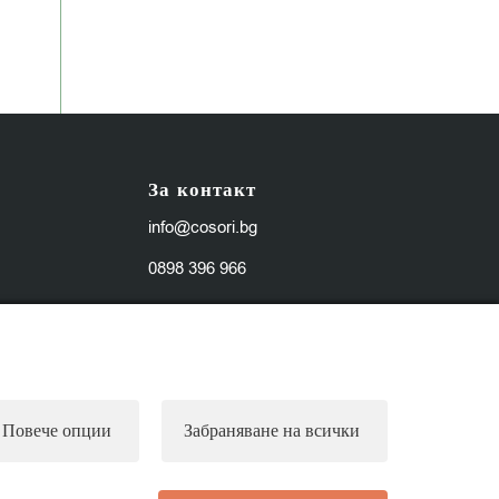
За контакт
info@cosori.bg
0898 396 966
Работно време
Понеделник-петък: 10:00-18:00ч.
Повече опции
Забраняване на всички
Събота, неделя и официални
празници: почивни дни