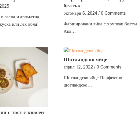
белтък
 2025
октомври 6, 2024
/
0 Comments
 е лесна и ароматна,
Фаршировани яйца с хрупкав белтъ
куска или лек обяд!
Ако…
Шотландско яйце
април 12, 2022
/
0 Comments
Шотландско яйце Перфектно
шотландско…
и с тост с квасен