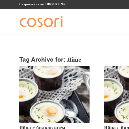
Свържете се с нас: 0898 396 966
Tag Archive for:
Яйце
Яйца с билков крем
Яйца с би