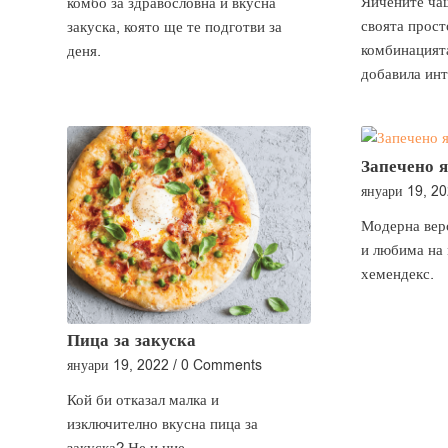
Яйчените чаш
комбо за здравословна и вкусна
своята прост
закуска, която ще те подготви за
комбинацията
деня.
добавила инт
Запечено я
януари 19, 2
Модерна верс
и любима на 
хемендекс.
Пица за закуска
януари 19, 2022
/
0 Comments
Кой би отказал малка и
изключително вкусна пица за
закуска? Не и ние.