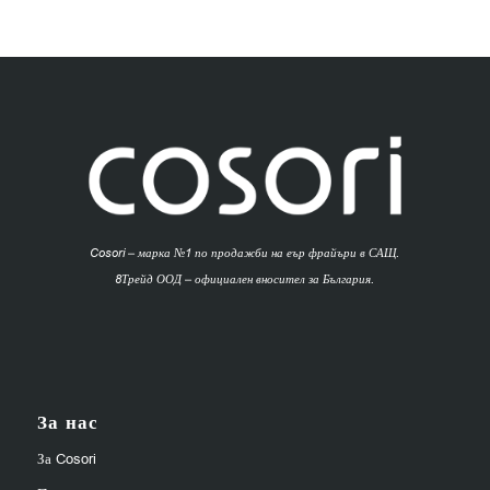
Cosori – марка №1 по продажби на еър фрайъри в САЩ.
8Трейд ООД – официален вносител за България.
За нас
За Cosori