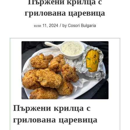
Пържени крилца с
грилована царевица
/
юли 11, 2024
by
Cosori Bulgaria
Пържени крилца с
грилована царевица