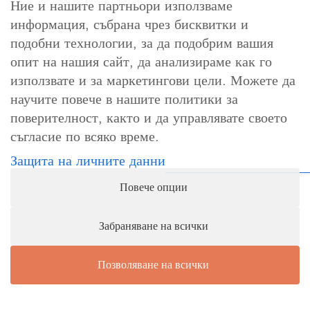
Ние и нашите партньори използваме
информация, събрана чрез бисквитки и
За контакт
подобни технологии, за да подобрим вашия
info@cosori.bg
опит на нашия сайт, да анализираме как го
използвате и за маркетингови цели. Можете да
0898 396 966
научите повече в нашите политики за
поверителност, както и да управлявате своето
съгласие по всяко време.
Работно време
Защита на личните данни
Понеделник-петък: 10:00-18:00ч.
Повече опции
Събота, неделя и официални празници: почивни дни
Забраняване на всички
Позволяване на всички
1
Как можем да ви бъдем полезни?
© Copyright - 8Trade LTD
Политика за бисквитки
Защита на личните данни
Условия за ползване
Open