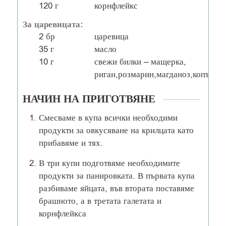
120
г
корнфлейкс
За царевицата:
2
бр
царевица
35
г
масло
10
г
свежи билки – мащерка,
риган,розмарин,магданоз,копър
НАЧИН НА ПРИГОТВЯНЕ
Смесваме в купа всички необходими
продукти за овкусяване на крилцата като
прибавяме и тях.
В три купи подготвяме необходимите
продукти за панировката. В първата купа
разбиваме яйцата, във втората поставяме
брашното, а в третата галетата и
корнфлейкса