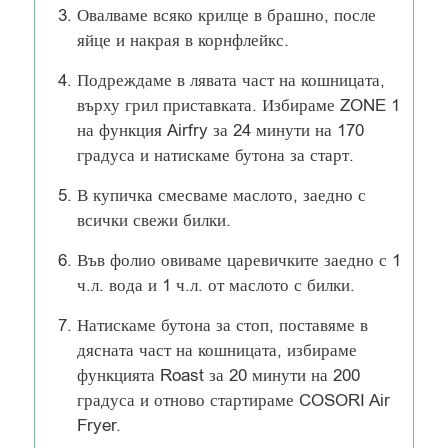
Овалваме всяко крилце в брашно, после
яйце и накрая в корнфлейкс.
Подреждаме в лявата част на кошницата,
върху грил приставката. Избираме ZONE 1
на функция Airfry за 24 минути на 170
градуса и натискаме бутона за старт.
В купичка смесваме маслото, заедно с
всички свежи билки.
Във фолио овиваме царевичките заедно с 1
ч.л. вода и 1 ч.л. от маслото с билки.
Натискаме бутона за стоп, поставяме в
дясната част на кошницата, избираме
функцията Roast за 20 минути на 200
градуса и отново стартираме COSORI Air
Fryer.