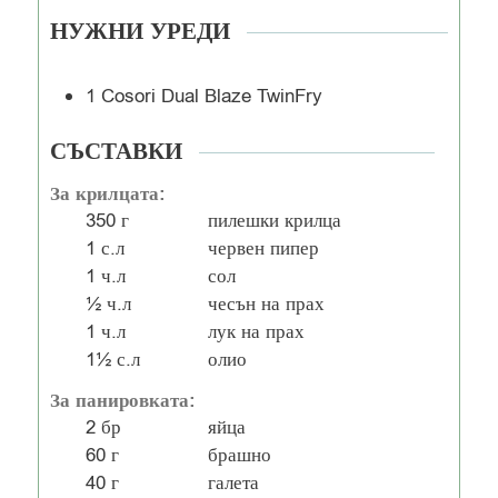
НУЖНИ УРЕДИ
1 Cosori Dual Blaze TwinFry
СЪСТАВКИ
За крилцата:
350
г
пилешки крилца
1
с.л
червен пипер
1
ч.л
сол
½
ч.л
чесън на прах
1
ч.л
лук на прах
1½
с.л
олио
За панировката:
2
бр
яйца
60
г
брашно
40
г
галета