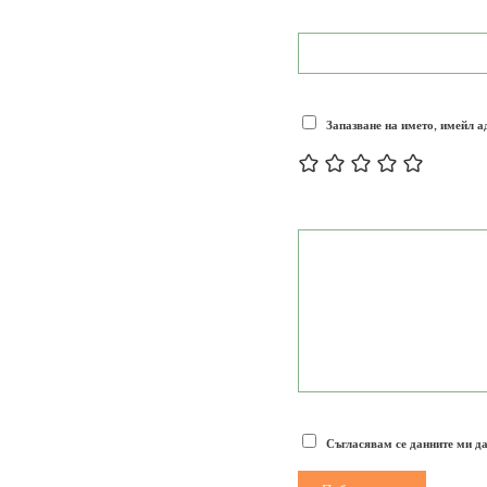
Запазване на името, имейл а
Съгласявам се данните ми да