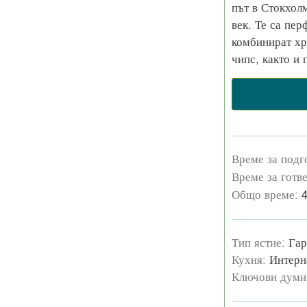
път в Стокхол
век. Те са пер
комбинират х
чипс, както и
Време за подг
Време за готв
Общо време:
Тип ястие:
Гар
Кухня:
Интерн
Ключови думи