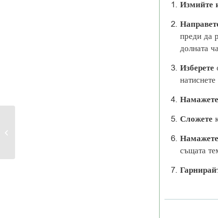
Измийте 
Направе
преди да р
долната ча
Изберете
о
натиснете 
Намажет
Сложете
к
Печени пресни картофи
Намажет
същата те
Гарнирай