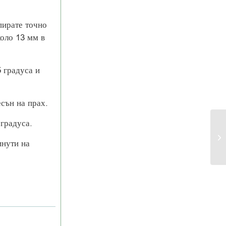
пирате точно
коло 13 мм в
5 градуса и
есън на прах.
 градуса.
инути на