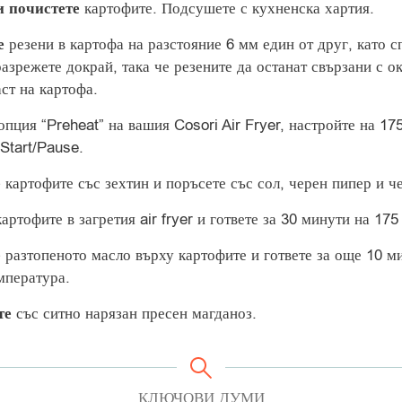
и почистете
картофите. Подсушете с кухненска хартия.
те
резени в картофа на разстояние 6 мм един от друг, като с
азрежете докрай, така че резените да останат свързани с о
ст на картофа.
пция “Preheat” на вашия Cosori Air Fryer, настройте на 17
Start/Pause.
е
картофите със зехтин и поръсете със сол, черен пипер и ч
артофите в загретия air fryer и гответе за 30 минути на 175
е
разтопеното масло върху картофите и гответе за още 10 м
мпература.
те
със ситно нарязан пресен магданоз.
КЛЮЧОВИ ДУМИ