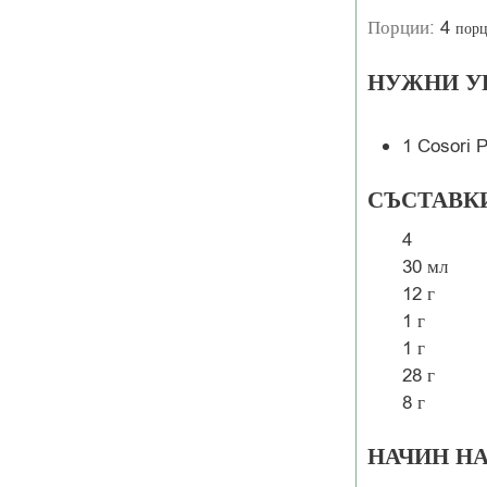
Порции:
4
пор
НУЖНИ У
1 Cosori P
СЪСТАВК
4
30
мл
12
г
1
г
1
г
28
г
8
г
НАЧИН Н