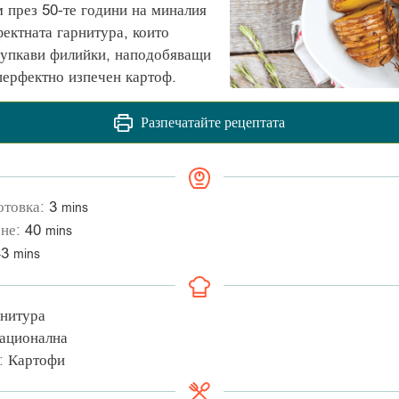
м през 50-те години на миналия
фектната гарнитура, които
рупкави филийки, наподобяващи
 перфектно изпечен картоф.
Разпечатайте рецептата
отовка:
3
mins
ене:
40
mins
43
mins
нитура
ационална
:
Картофи