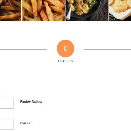
0
REPLIES
*
Recipe Rating
Име
*
Имейл