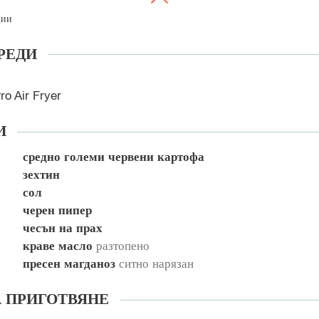
ции
РЕДИ
ro Air Fryer
И
средно големи червени картофа
зехтин
сол
черен пипер
чесън на прах
краве масло
разтопено
пресен магданоз
ситно нарязан
А ПРИГОТВЯНЕ