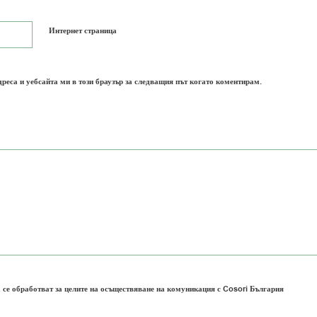
Интернет страница
дреса и уебсайта ми в този браузър за следващия път когато коментирам.
 се обработват за целите на осъществяване на комуникация с Cosori България