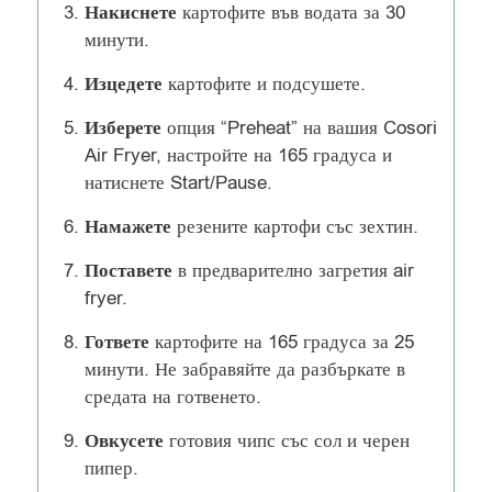
Накиснете
картофите във водата за 30
минути.
Изцедете
картофите и подсушете.
Изберете
опция “Preheat” на вашия Cosori
Air Fryer, настройте на 165 градуса и
натиснете Start/Pause.
Намажете
резените картофи със зехтин.
Поставете
в предварително загретия air
fryer.
Гответе
картофите на 165 градуса за 25
минути. Не забравяйте да разбъркате в
средата на готвенето.
Овкусете
готовия чипс със сол и черен
пипер.