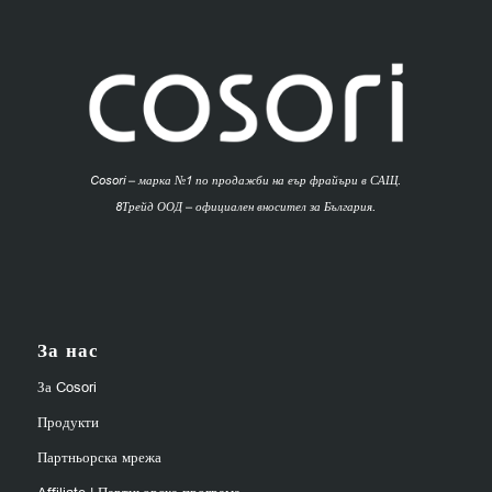
Cosori – марка №1 по продажби на еър фрайъри в САЩ.
8Трейд ООД – официален вносител за България.
За нас
За Cosori
Продукти
Партньорска мрежа