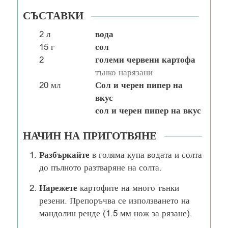
СЪСТАВКИ
вода
2
л
сол
15
г
големи червени картофа
2
тънко нарязани
Сол и черен пипер на
20
мл
вкус
сол и черен пипер на вкус
НАЧИН НА ПРИГОТВЯНЕ
Разбъркайте
в голяма купа водата и солта
до пълното разтваряне на солта.
Нарежете
картофите на много тънки
резени. Препоръчва се използването на
мандолин ренде (1.5 мм нож за рязане).