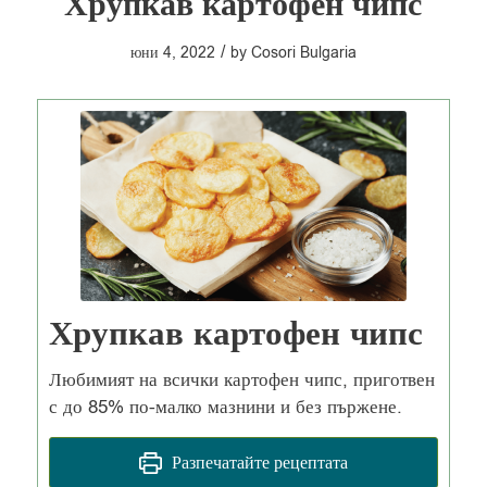
Хрупкав картофен чипс
/
юни 4, 2022
by
Cosori Bulgaria
Хрупкав картофен чипс
Любимият на всички картофен чипс, приготвен
с до 85% по-малко мазнини и без пържене.
Разпечатайте рецептата