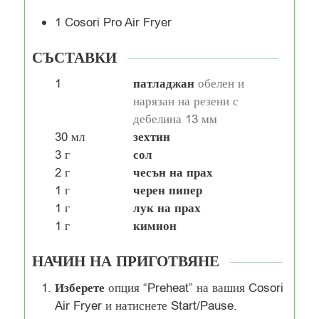
1 Cosori Pro Air Fryer
СЪСТАВКИ
патладжан
1
обелен и
нарязан на резени с
дебелина 13 мм
зехтин
30
мл
сол
3
г
чесън на прах
2
г
черен пипер
1
г
лук на прах
1
г
кимион
1
г
НАЧИН НА ПРИГОТВЯНЕ
Изберете
опция “Preheat” на вашия Cosori
Air Fryer и натиснете Start/Pause.