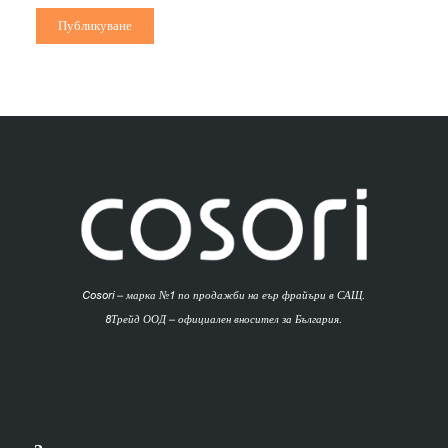
Cosori – марка №1 по продажби на еър фрайъри в САЩ.
8Трейд ООД – официален вносител за България.