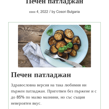
Печен патладжан
/
юни 4, 2022
by
Cosori Bulgaria
Печен патладжан
Здравословна версия на така любимия ни
пържен патладжан. Приготвен без пържене и с
до 85% по малко мазнини, но със същия
невероятен вкус.