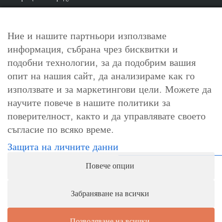
Ние и нашите партньори използваме
информация, събрана чрез бисквитки и
За контакт
подобни технологии, за да подобрим вашия
info@cosori.bg
опит на нашия сайт, да анализираме как го
използвате и за маркетингови цели. Можете да
0898 396 966
научите повече в нашите политики за
поверителност, както и да управлявате своето
съгласие по всяко време.
Работно време
Защита на личните данни
Понеделник-петък: 10:00-18:00ч.
Повече опции
Събота, неделя и официални празници: почивни дни
Забраняване на всички
Позволяване на всички
1