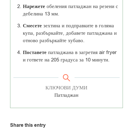
Нарежете
обеления патладжан на резени с
дебелина 13 мм.
Смесете
зехтина и подправките в голяма
купа, разбъркайте, добавете патладжана и
отново разбъркайте хубаво.
Поставете
патладжана в загретия air fryer
и гответе на 205 градуса за 10 минути.
КЛЮЧОВИ ДУМИ
Патладжан
Share this entry