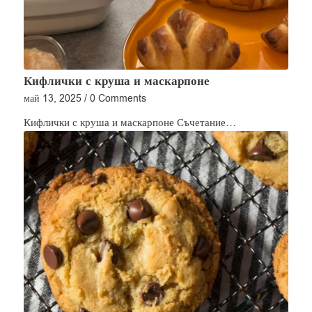
Кифлички с круша и маскарпоне
май 13, 2025
/
0 Comments
Кифлички с круша и маскарпоне Съчетание…