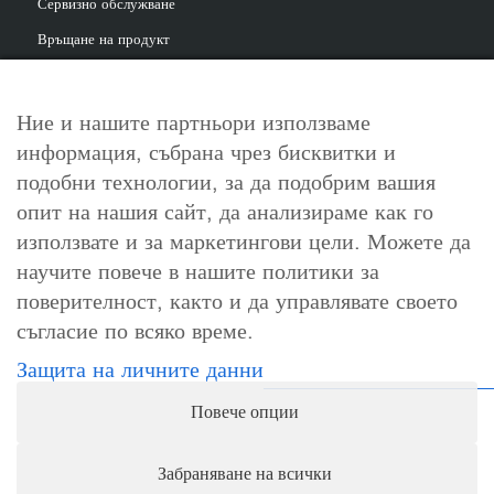
Сервизно обслужване
Връщане на продукт
Ние и нашите партньори използваме
информация, събрана чрез бисквитки и
За контакт
подобни технологии, за да подобрим вашия
info@cosori.bg
опит на нашия сайт, да анализираме как го
използвате и за маркетингови цели. Можете да
0898 396 966
научите повече в нашите политики за
поверителност, както и да управлявате своето
съгласие по всяко време.
Работно време
Защита на личните данни
Понеделник-петък: 10:00-18:00ч.
Повече опции
Събота, неделя и официални празници: почивни дни
Забраняване на всички