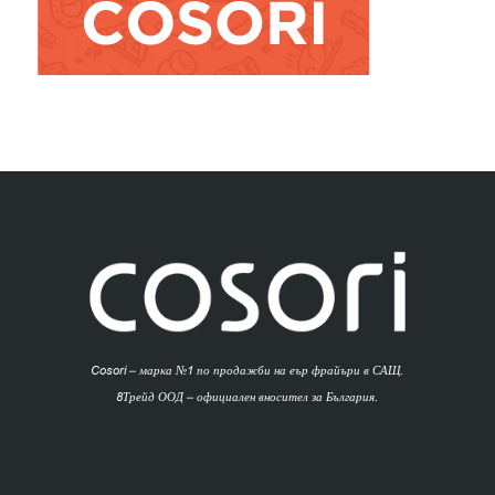
Cosori – марка №1 по продажби на еър фрайъри в САЩ.
8Трейд ООД – официален вносител за България.