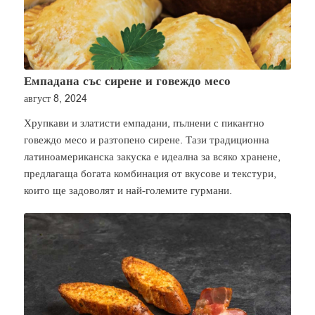
Емпадана със сирене и говеждо месо
август 8, 2024
Хрупкави и златисти емпадани, пълнени с пикантно
говеждо месо и разтопено сирене. Тази традиционна
латиноамериканска закуска е идеална за всяко хранене,
предлагаща богата комбинация от вкусове и текстури,
които ще задоволят и най-големите гурмани.