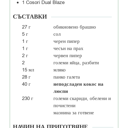
1 Cosori Dual Blaze
СЪСТАВКИ
27
г
обикновено брашно
5
г
сол
1
г
черен пипер
1
г
чесън на прах
2
г
червен пипер
2
големи яйца, разбити
15
мл
мляко
28
г
панко галета
неподсладен кокос на
40
г
люспи
230
г
големи скариди, обелени и
почистени
мазнина за готвене
НАЧИН НА ПРИГОТВЯНЕ