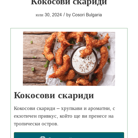
Кокосови скариди
/
юли 30, 2024
by
Cosori Bulgaria
Кокосови скариди
Кокосови скариди – хрупкави и ароматни, с
екзотичен привкус, който ще ви пренесе на
тропически остров.