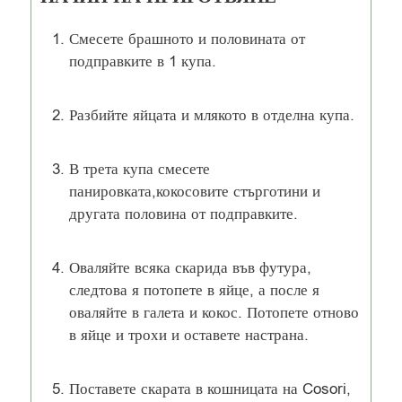
Смесете брашното и половината от
подправките в 1 купа.
Разбийте яйцата и млякото в отделна купа.
В трета купа смесете
панировката,кокосовите стърготини и
другата половина от подправките.
Оваляйте всяка скарида във футура,
следтова я потопете в яйце, а после я
оваляйте в галета и кокос. Потопете отново
в яйце и трохи и оставете настрана.
Поставете скарата в кошницата на Cosori,