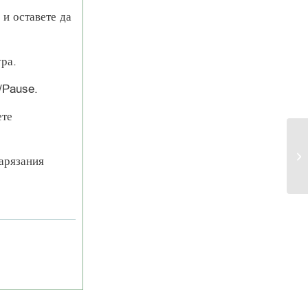
 и оставете да
ура.
t/Pause.
ете
нарязания