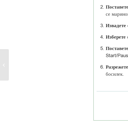
Поставет
се марино
Извадете
Изберете
Поставет
Start/Paus
Японски кюфтенца
Разрежет
босилек.