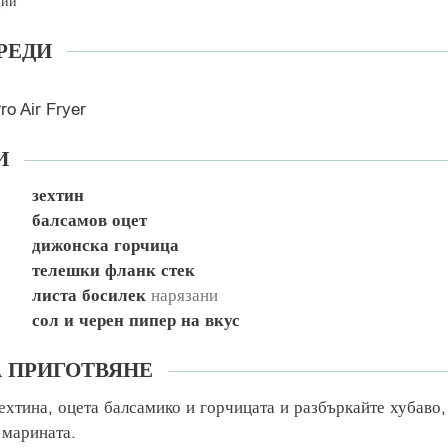
ции
РЕДИ
ro Air Fryer
И
зехтин
балсамов оцет
дижонска горчица
телешки фланк стек
листа босилек
нарязани
сол и черен пипер на вкус
А ПРИГОТВЯНЕ
ехтина, оцета балсамико и горчицата и разбъркайте хубаво,
 марината.