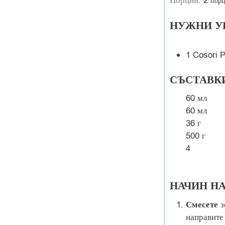
Порции:
2
пор
НУЖНИ У
1 Cosori P
СЪСТАВК
60
мл
60
мл
36
г
500
г
4
НАЧИН Н
Смесете
з
направите