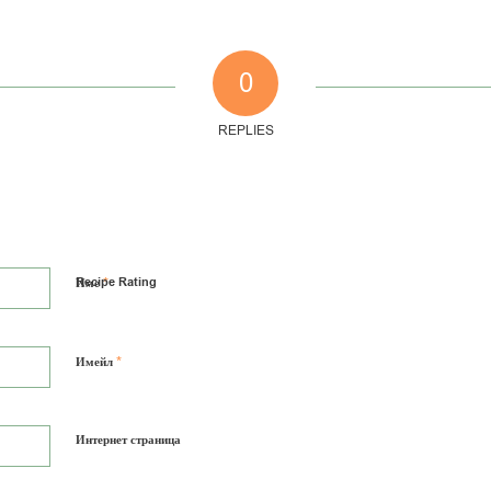
0
REPLIES
*
Recipe Rating
Име
*
Имейл
Интернет страница