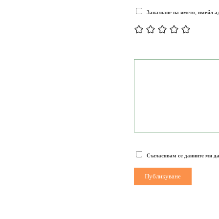
Запазване на името, имейл а
Съгласявам се данните ми да