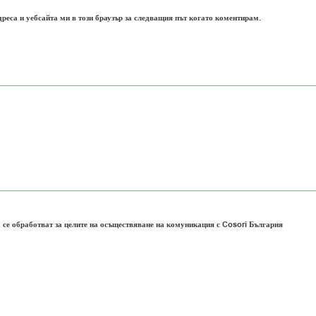
дреса и уебсайта ми в този браузър за следващия път когато коментирам.
 се обработват за целите на осъществяване на комуникация с Cosori България