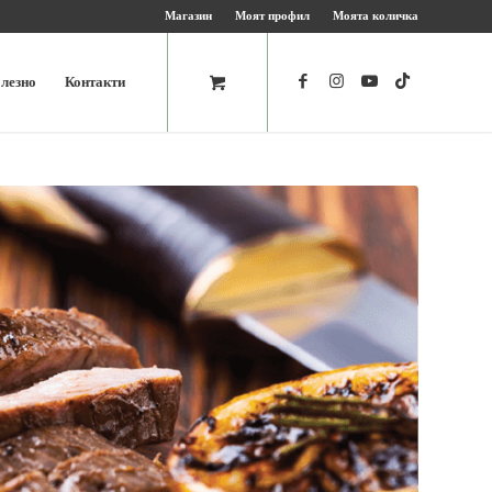
Магазин
Моят профил
Моята количка
лезно
Контакти