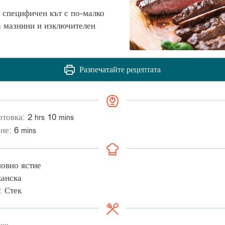
е специфичен кът с по-малко
 мазнини и изключителен
Разпечатайте рецептата
отовка:
2
10
hrs
mins
ене:
6
mins
овно ястие
анска
:
Стек