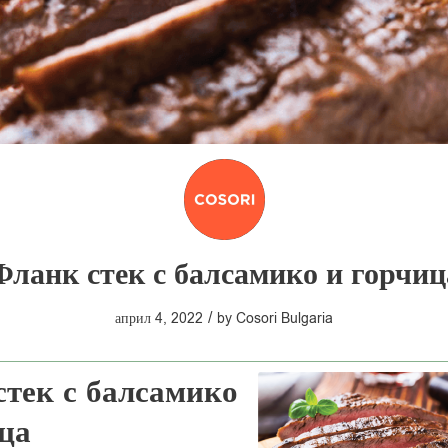
Фланк стек с балсамико и горчиц
/
април 4, 2022
by
Cosori Bulgaria
стек с балсамико
ца