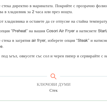
е
стека директно в маринатата. Покрийте с прозрачно фолио
ва в хладилник за 2 часа или през нощта.
от хладилника и оставете да се отпусне на стайна температ
опция “Preheat” на вашия Cosori Air Fryer и натиснете Star
е
стека в загрятия air fryer, изберете опция “Steak” и натисн
e.
е
под ъгъл, овкусете със сол и черен пипер и сервирайте с 
КЛЮЧОВИ ДУМИ
Стек