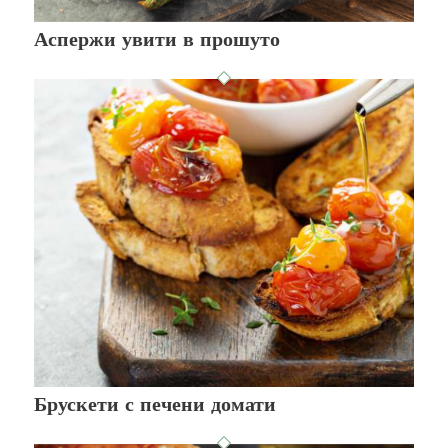
Аспержи увити в прошуто
Брускети с печени домати