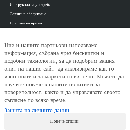
Инструкции за употреба
Сервизно обслужване
Връщане на продукт
Ние и нашите партньори използваме
информация, събрана чрез бисквитки и
За контакт
подобни технологии, за да подобрим вашия
info@cosori.bg
опит на нашия сайт, да анализираме как го
използвате и за маркетингови цели. Можете да
0898 396 966
научите повече в нашите политики за
поверителност, както и да управлявате своето
съгласие по всяко време.
Работно време
Защита на личните данни
Понеделник-петък: 10:00-18:00ч.
Повече опции
Събота, неделя и официални празници: почивни дни