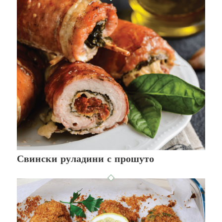
Свински руладини с прошуто