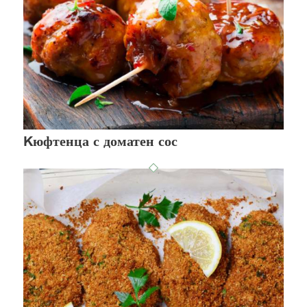
Kюфтенца с доматен сос